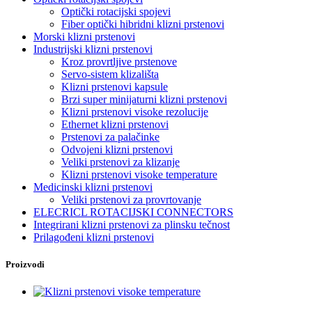
Optički rotacijski spojevi
Fiber optički hibridni klizni prstenovi
Morski klizni prstenovi
Industrijski klizni prstenovi
Kroz provrtljive prstenove
Servo-sistem klizališta
Klizni prstenovi kapsule
Brzi super minijaturni klizni prstenovi
Klizni prstenovi visoke rezolucije
Ethernet klizni prstenovi
Prstenovi za palačinke
Odvojeni klizni prstenovi
Veliki prstenovi za klizanje
Klizni prstenovi visoke temperature
Medicinski klizni prstenovi
Veliki prstenovi za provrtovanje
ELECRICL ROTACIJSKI CONNECTORS
Integrirani klizni prstenovi za plinsku tečnost
Prilagođeni klizni prstenovi
Proizvodi