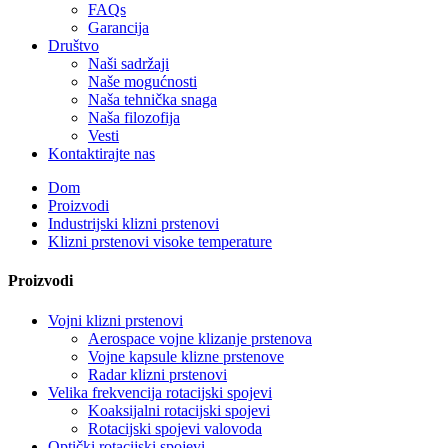
FAQs
Garancija
Društvo
Naši sadržaji
Naše mogućnosti
Naša tehnička snaga
Naša filozofija
Vesti
Kontaktirajte nas
Dom
Proizvodi
Industrijski klizni prstenovi
Klizni prstenovi visoke temperature
Proizvodi
Vojni klizni prstenovi
Aerospace vojne klizanje prstenova
Vojne kapsule klizne prstenove
Radar klizni prstenovi
Velika frekvencija rotacijski spojevi
Koaksijalni rotacijski spojevi
Rotacijski spojevi valovoda
Optički rotacijski spojevi