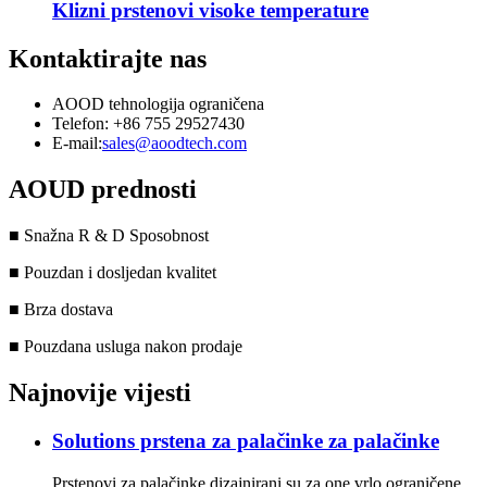
Klizni prstenovi visoke temperature
Kontaktirajte nas
AOOD tehnologija ograničena
Telefon: +86 755 29527430
E-mail:
sales@aoodtech.com
AOUD prednosti
■ Snažna R & D Sposobnost
■ Pouzdan i dosljedan kvalitet
■ Brza dostava
■ Pouzdana usluga nakon prodaje
Najnovije vijesti
Solutions prstena za palačinke za palačinke
Prstenovi za palačinke dizajnirani su za one vrlo ograničene