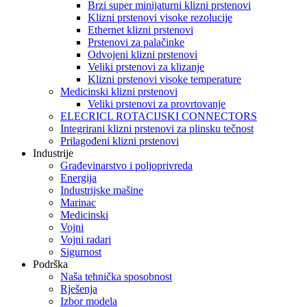
Brzi super minijaturni klizni prstenovi
Klizni prstenovi visoke rezolucije
Ethernet klizni prstenovi
Prstenovi za palačinke
Odvojeni klizni prstenovi
Veliki prstenovi za klizanje
Klizni prstenovi visoke temperature
Medicinski klizni prstenovi
Veliki prstenovi za provrtovanje
ELECRICL ROTACIJSKI CONNECTORS
Integrirani klizni prstenovi za plinsku tečnost
Prilagođeni klizni prstenovi
Industrije
Građevinarstvo i poljoprivreda
Energija
Industrijske mašine
Marinac
Medicinski
Vojni
Vojni radari
Sigurnost
Podrška
Naša tehnička sposobnost
Rješenja
Izbor modela