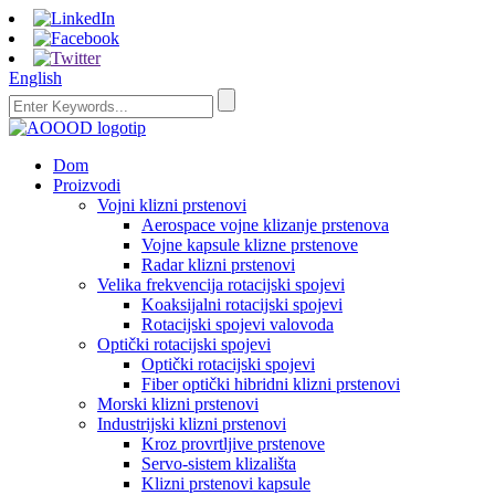
English
Dom
Proizvodi
Vojni klizni prstenovi
Aerospace vojne klizanje prstenova
Vojne kapsule klizne prstenove
Radar klizni prstenovi
Velika frekvencija rotacijski spojevi
Koaksijalni rotacijski spojevi
Rotacijski spojevi valovoda
Optički rotacijski spojevi
Optički rotacijski spojevi
Fiber optički hibridni klizni prstenovi
Morski klizni prstenovi
Industrijski klizni prstenovi
Kroz provrtljive prstenove
Servo-sistem klizališta
Klizni prstenovi kapsule