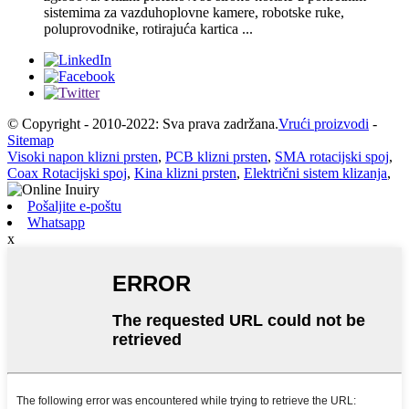
sistemima za vazduhoplovne kamere, robotske ruke,
poluprovodnike, rotirajuća kartica ...
© Copyright - 2010-2022: Sva prava zadržana.
Vrući proizvodi
-
Sitemap
Visoki napon klizni prsten
,
PCB klizni prsten
,
SMA rotacijski spoj
,
Coax Rotacijski spoj
,
Kina klizni prsten
,
Električni sistem klizanja
,
Pošaljite e-poštu
Whatsapp
x