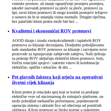
visinske prostore, ali manje ograničenje promjera promjera,
također nazvanih prstenovi za ploče za ploče, prstenovi za
lipi, ravni klizni prstenovi ili mogu koristiti postojeće ležajeve
u sustavu da bi se smanjila visina montaže. Drugim riječima,
bez palačinki klizni prsten može biti bez ...
Kvalitetni i ekonomični ROV prstenovi
AOOD dizajn i izrada visokokvalitetnih i isplativih ROV
prstenova za klizanje decenijama. Dosljedno poboljšavamo
naše standardne ROV prstenove za klizanje i razvijamo nove
proizvode za ispunjavanje zahtjevnih zahtjeva. Naši rješenja
za prstenje ROV uključuju električni klizni prstenovi, forjs,
forični rotacijski spojevi / zakretni valovi ili kombinacije
električne, optičke i tekućine. & nbs ...
Pet glavnih faktora koji utječu na operativni
životni vijek klizanja
Klizni prsten je rotacijski spoj koji se koristi za pružanje
električne veze od stacionarnog do rotirajuće platforme, on
može poboljšati mehaničke performanse, pojednostaviti
operaciju sistema i ukloniti žice od oštećenja od pomičnih
zglobova. Klizni prstenovi se široko koriste u pokretnim