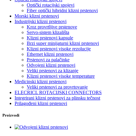
Optički rotacijski spojevi
Fiber optički hibridni klizni prstenovi
Morski klizni prstenovi
Industrijski klizni prstenovi
Kroz provrtljive prstenove
Servo-sistem klizališta
Klizni prstenovi kapsule
Brzi super minijaturni klizni prstenovi
Klizni prstenovi visoke rezolucije
Ethernet klizni prstenovi
Prstenovi za palačinke
Odvojeni klizni prstenovi
Veliki prstenovi za klizanje
Klizni prstenovi visoke temperature
Medicinski klizni prstenovi
Veliki prstenovi za provrtovanje
ELECRICL ROTACIJSKI CONNECTORS
Integrirani klizni prstenovi za plinsku tečnost
Prilagođeni klizni prstenovi
Proizvodi