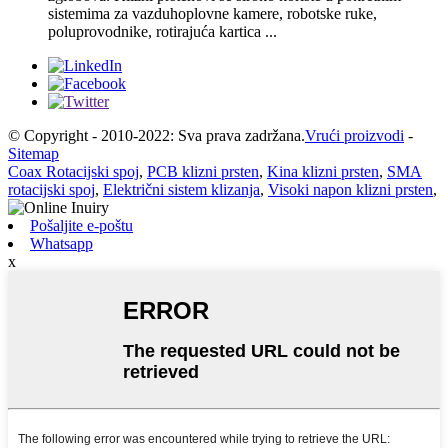
sistemima za vazduhoplovne kamere, robotske ruke,
poluprovodnike, rotirajuća kartica ...
© Copyright - 2010-2022: Sva prava zadržana.
Vrući proizvodi
-
Sitemap
Coax Rotacijski spoj
,
PCB klizni prsten
,
Kina klizni prsten
,
SMA
rotacijski spoj
,
Električni sistem klizanja
,
Visoki napon klizni prsten
,
Pošaljite e-poštu
Whatsapp
x