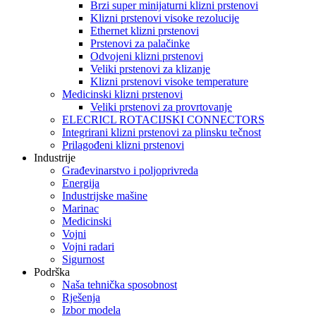
Brzi super minijaturni klizni prstenovi
Klizni prstenovi visoke rezolucije
Ethernet klizni prstenovi
Prstenovi za palačinke
Odvojeni klizni prstenovi
Veliki prstenovi za klizanje
Klizni prstenovi visoke temperature
Medicinski klizni prstenovi
Veliki prstenovi za provrtovanje
ELECRICL ROTACIJSKI CONNECTORS
Integrirani klizni prstenovi za plinsku tečnost
Prilagođeni klizni prstenovi
Industrije
Građevinarstvo i poljoprivreda
Energija
Industrijske mašine
Marinac
Medicinski
Vojni
Vojni radari
Sigurnost
Podrška
Naša tehnička sposobnost
Rješenja
Izbor modela