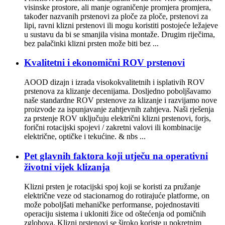
visinske prostore, ali manje ograničenje promjera promjera,
također nazvanih prstenovi za ploče za ploče, prstenovi za
lipi, ravni klizni prstenovi ili mogu koristiti postojeće ležajeve
u sustavu da bi se smanjila visina montaže. Drugim riječima,
bez palačinki klizni prsten može biti bez ...
Kvalitetni i ekonomični ROV prstenovi
AOOD dizajn i izrada visokokvalitetnih i isplativih ROV
prstenova za klizanje decenijama. Dosljedno poboljšavamo
naše standardne ROV prstenove za klizanje i razvijamo nove
proizvode za ispunjavanje zahtjevnih zahtjeva. Naši rješenja
za prstenje ROV uključuju električni klizni prstenovi, forjs,
forični rotacijski spojevi / zakretni valovi ili kombinacije
električne, optičke i tekućine. & nbs ...
Pet glavnih faktora koji utječu na operativni
životni vijek klizanja
Klizni prsten je rotacijski spoj koji se koristi za pružanje
električne veze od stacionarnog do rotirajuće platforme, on
može poboljšati mehaničke performanse, pojednostaviti
operaciju sistema i ukloniti žice od oštećenja od pomičnih
zglobova. Klizni prstenovi se široko koriste u pokretnim