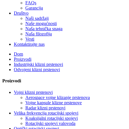
FAQs
Garancija
Društvo
Naši sadržaji
Naše mogućnosti
Naša tehnička snaga
Naša filozofija
Vesti
Kontaktirajte nas
Dom
Proizvodi
Industrijski klizni prstenovi
Odvojeni klizni prstenovi
Proizvodi
Vojni klizni prstenovi
Aerospace vojne klizanje prstenova
Vojne kapsule klizne prstenove
Radar klizni prstenovi
Velika frekvencija rotacijski spojevi
Koaksijalni rotacijski spojevi
Rotacijski spojevi valovoda
Optički rotacijski spojevi