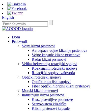
English
Dom
Proizvodi
Vojni klizni prstenovi
Aerospace vojne klizanje prstenova
Vojne kapsule klizne prstenove
Radar klizni prstenovi
Velika frekvencija rotacijski spojevi
Koaksijalni rotacijski spojevi
Rotacijski spojevi valovoda
Optički rotacijski spojevi
Optički rotacijski spojevi
Fiber optički hibridni klizni prstenovi
Morski klizni prstenovi
Industrijski klizni prstenovi
Kroz provrtljive prstenove
Servo-sistem klizališta
Klizni prstenovi kapsule