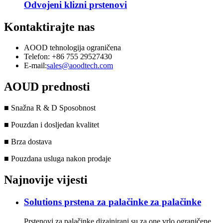
Odvojeni klizni prstenovi
Kontaktirajte nas
AOOD tehnologija ograničena
Telefon: +86 755 29527430
E-mail:
sales@aoodtech.com
AOUD prednosti
■ Snažna R & D Sposobnost
■ Pouzdan i dosljedan kvalitet
■ Brza dostava
■ Pouzdana usluga nakon prodaje
Najnovije vijesti
Solutions prstena za palačinke za palačinke
Prstenovi za palačinke dizajnirani su za one vrlo ograničene