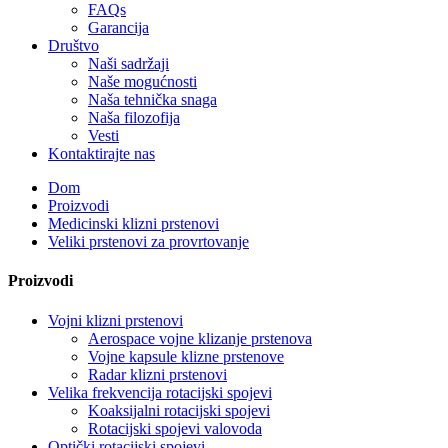
FAQs
Garancija
Društvo
Naši sadržaji
Naše mogućnosti
Naša tehnička snaga
Naša filozofija
Vesti
Kontaktirajte nas
Dom
Proizvodi
Medicinski klizni prstenovi
Veliki prstenovi za provrtovanje
Proizvodi
Vojni klizni prstenovi
Aerospace vojne klizanje prstenova
Vojne kapsule klizne prstenove
Radar klizni prstenovi
Velika frekvencija rotacijski spojevi
Koaksijalni rotacijski spojevi
Rotacijski spojevi valovoda
Optički rotacijski spojevi