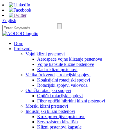
English
Dom
Proizvodi
Vojni klizni prstenovi
Aerospace vojne klizanje prstenova
Vojne kapsule klizne prstenove
Radar klizni prstenovi
Velika frekvencija rotacijski spojevi
Koaksijalni rotacijski spojevi
Rotacijski spojevi valovoda
Optički rotacijski spojevi
Optički rotacijski spojevi
Fiber optički hibridni klizni prstenovi
Morski klizni prstenovi
Industrijski klizni prstenovi
Kroz provrtljive prstenove
Servo-sistem klizališta
Klizni prstenovi kapsule