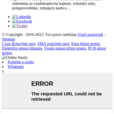
sistemima za vazduhoplovne kamere, robotske ruke,
poluprovodnike, rotirajuća kartica ...
© Copyright - 2010-2022: Sva prava zadržana.
Vrući proizvodi
-
Sitemap
Coax Rotacijski spoj
,
SMA rotacijski spoj
,
Kina klizni prsten
,
Električni sistem klizanja
,
Visoki napon klizni prsten
,
PCB klizni
prsten
,
Pošaljite e-poštu
Whatsapp
x