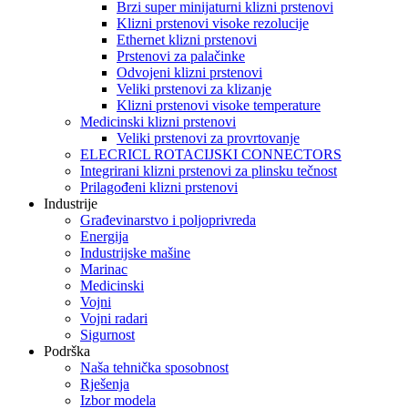
Brzi super minijaturni klizni prstenovi
Klizni prstenovi visoke rezolucije
Ethernet klizni prstenovi
Prstenovi za palačinke
Odvojeni klizni prstenovi
Veliki prstenovi za klizanje
Klizni prstenovi visoke temperature
Medicinski klizni prstenovi
Veliki prstenovi za provrtovanje
ELECRICL ROTACIJSKI CONNECTORS
Integrirani klizni prstenovi za plinsku tečnost
Prilagođeni klizni prstenovi
Industrije
Građevinarstvo i poljoprivreda
Energija
Industrijske mašine
Marinac
Medicinski
Vojni
Vojni radari
Sigurnost
Podrška
Naša tehnička sposobnost
Rješenja
Izbor modela