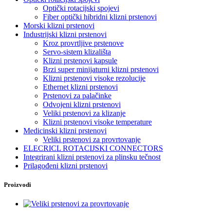
Optički rotacijski spojevi
Fiber optički hibridni klizni prstenovi
Morski klizni prstenovi
Industrijski klizni prstenovi
Kroz provrtljive prstenove
Servo-sistem klizališta
Klizni prstenovi kapsule
Brzi super minijaturni klizni prstenovi
Klizni prstenovi visoke rezolucije
Ethernet klizni prstenovi
Prstenovi za palačinke
Odvojeni klizni prstenovi
Veliki prstenovi za klizanje
Klizni prstenovi visoke temperature
Medicinski klizni prstenovi
Veliki prstenovi za provrtovanje
ELECRICL ROTACIJSKI CONNECTORS
Integrirani klizni prstenovi za plinsku tečnost
Prilagođeni klizni prstenovi
Proizvodi