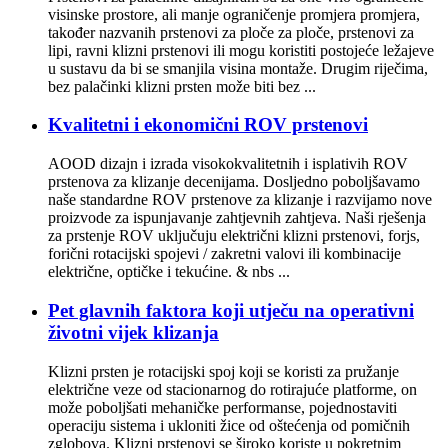
visinske prostore, ali manje ograničenje promjera promjera,
također nazvanih prstenovi za ploče za ploče, prstenovi za
lipi, ravni klizni prstenovi ili mogu koristiti postojeće ležajeve
u sustavu da bi se smanjila visina montaže. Drugim riječima,
bez palačinki klizni prsten može biti bez ...
Kvalitetni i ekonomični ROV prstenovi
AOOD dizajn i izrada visokokvalitetnih i isplativih ROV
prstenova za klizanje decenijama. Dosljedno poboljšavamo
naše standardne ROV prstenove za klizanje i razvijamo nove
proizvode za ispunjavanje zahtjevnih zahtjeva. Naši rješenja
za prstenje ROV uključuju električni klizni prstenovi, forjs,
forični rotacijski spojevi / zakretni valovi ili kombinacije
električne, optičke i tekućine. & nbs ...
Pet glavnih faktora koji utječu na operativni
životni vijek klizanja
Klizni prsten je rotacijski spoj koji se koristi za pružanje
električne veze od stacionarnog do rotirajuće platforme, on
može poboljšati mehaničke performanse, pojednostaviti
operaciju sistema i ukloniti žice od oštećenja od pomičnih
zglobova. Klizni prstenovi se široko koriste u pokretnim