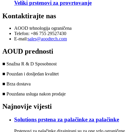
Veliki prstenovi za provrtovanje
Kontaktirajte nas
AOOD tehnologija ograničena
Telefon: +86 755 29527430
E-mail:
sales@aoodtech.com
AOUD prednosti
■ Snažna R & D Sposobnost
■ Pouzdan i dosljedan kvalitet
■ Brza dostava
■ Pouzdana usluga nakon prodaje
Najnovije vijesti
Solutions prstena za palačinke za palačinke
Prstenovi za palačinke dizajnirani su za one vrlo ograničene