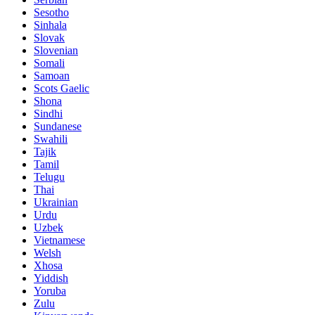
Sesotho
Sinhala
Slovak
Slovenian
Somali
Samoan
Scots Gaelic
Shona
Sindhi
Sundanese
Swahili
Tajik
Tamil
Telugu
Thai
Ukrainian
Urdu
Uzbek
Vietnamese
Welsh
Xhosa
Yiddish
Yoruba
Zulu