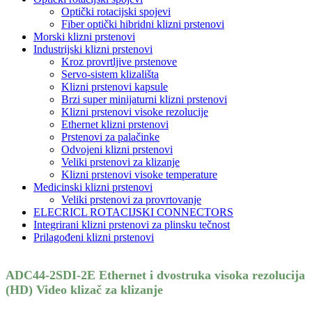
Optički rotacijski spojevi
Fiber optički hibridni klizni prstenovi
Morski klizni prstenovi
Industrijski klizni prstenovi
Kroz provrtljive prstenove
Servo-sistem klizališta
Klizni prstenovi kapsule
Brzi super minijaturni klizni prstenovi
Klizni prstenovi visoke rezolucije
Ethernet klizni prstenovi
Prstenovi za palačinke
Odvojeni klizni prstenovi
Veliki prstenovi za klizanje
Klizni prstenovi visoke temperature
Medicinski klizni prstenovi
Veliki prstenovi za provrtovanje
ELECRICL ROTACIJSKI CONNECTORS
Integrirani klizni prstenovi za plinsku tečnost
Prilagođeni klizni prstenovi
ADC44-2SDI-2E Ethernet i dvostruka visoka rezolucija
(HD) Video klizač za klizanje