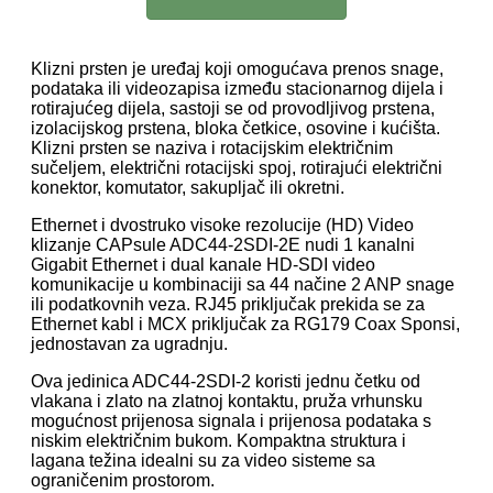
Klizni prsten je uređaj koji omogućava prenos snage,
podataka ili videozapisa između stacionarnog dijela i
rotirajućeg dijela, sastoji se od provodljivog prstena,
izolacijskog prstena, bloka četkice, osovine i kućišta.
Klizni prsten se naziva i rotacijskim električnim
sučeljem, električni rotacijski spoj, rotirajući električni
konektor, komutator, sakupljač ili okretni.
Ethernet i dvostruko visoke rezolucije (HD) Video
klizanje CAPsule ADC44-2SDI-2E nudi 1 kanalni
Gigabit Ethernet i dual kanale HD-SDI video
komunikacije u kombinaciji sa 44 načine 2 ANP snage
ili podatkovnih veza. RJ45 priključak prekida se za
Ethernet kabl i MCX priključak za RG179 Coax Sponsi,
jednostavan za ugradnju.
Ova jedinica ADC44-2SDI-2 koristi jednu četku od
vlakana i zlato na zlatnoj kontaktu, pruža vrhunsku
mogućnost prijenosa signala i prijenosa podataka s
niskim električnim bukom. Kompaktna struktura i
lagana težina idealni su za video sisteme sa
ograničenim prostorom.