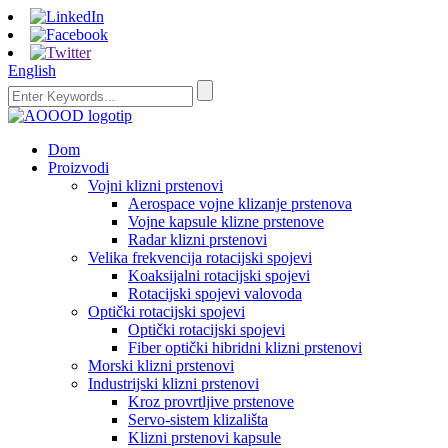
English
Dom
Proizvodi
Vojni klizni prstenovi
Aerospace vojne klizanje prstenova
Vojne kapsule klizne prstenove
Radar klizni prstenovi
Velika frekvencija rotacijski spojevi
Koaksijalni rotacijski spojevi
Rotacijski spojevi valovoda
Optički rotacijski spojevi
Optički rotacijski spojevi
Fiber optički hibridni klizni prstenovi
Morski klizni prstenovi
Industrijski klizni prstenovi
Kroz provrtljive prstenove
Servo-sistem klizališta
Klizni prstenovi kapsule