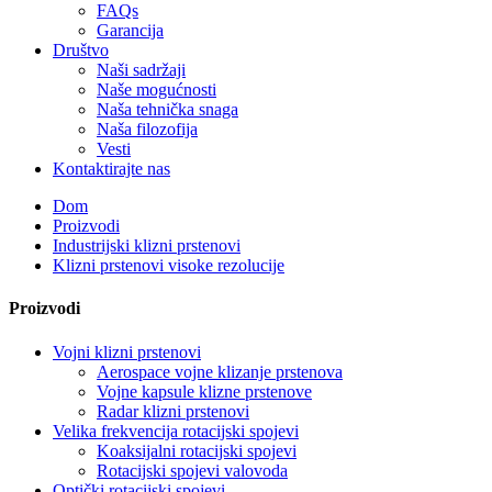
FAQs
Garancija
Društvo
Naši sadržaji
Naše mogućnosti
Naša tehnička snaga
Naša filozofija
Vesti
Kontaktirajte nas
Dom
Proizvodi
Industrijski klizni prstenovi
Klizni prstenovi visoke rezolucije
Proizvodi
Vojni klizni prstenovi
Aerospace vojne klizanje prstenova
Vojne kapsule klizne prstenove
Radar klizni prstenovi
Velika frekvencija rotacijski spojevi
Koaksijalni rotacijski spojevi
Rotacijski spojevi valovoda
Optički rotacijski spojevi