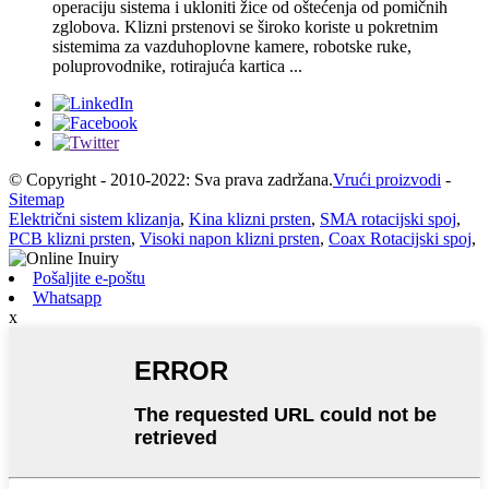
operaciju sistema i ukloniti žice od oštećenja od pomičnih
zglobova. Klizni prstenovi se široko koriste u pokretnim
sistemima za vazduhoplovne kamere, robotske ruke,
poluprovodnike, rotirajuća kartica ...
© Copyright - 2010-2022: Sva prava zadržana.
Vrući proizvodi
-
Sitemap
Električni sistem klizanja
,
Kina klizni prsten
,
SMA rotacijski spoj
,
PCB klizni prsten
,
Visoki napon klizni prsten
,
Coax Rotacijski spoj
,
Pošaljite e-poštu
Whatsapp
x