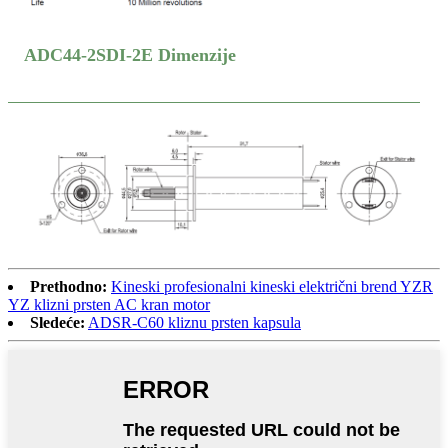
ADC44-2SDI-2E Dimenzije
Prethodno:
Kineski profesionalni kineski električni brend YZR
YZ klizni prsten AC kran motor
Sledeće:
ADSR-C60 kliznu prsten kapsula