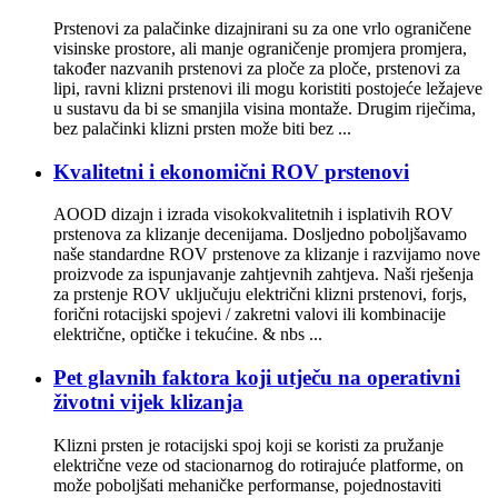
Prstenovi za palačinke dizajnirani su za one vrlo ograničene
visinske prostore, ali manje ograničenje promjera promjera,
također nazvanih prstenovi za ploče za ploče, prstenovi za
lipi, ravni klizni prstenovi ili mogu koristiti postojeće ležajeve
u sustavu da bi se smanjila visina montaže. Drugim riječima,
bez palačinki klizni prsten može biti bez ...
Kvalitetni i ekonomični ROV prstenovi
AOOD dizajn i izrada visokokvalitetnih i isplativih ROV
prstenova za klizanje decenijama. Dosljedno poboljšavamo
naše standardne ROV prstenove za klizanje i razvijamo nove
proizvode za ispunjavanje zahtjevnih zahtjeva. Naši rješenja
za prstenje ROV uključuju električni klizni prstenovi, forjs,
forični rotacijski spojevi / zakretni valovi ili kombinacije
električne, optičke i tekućine. & nbs ...
Pet glavnih faktora koji utječu na operativni
životni vijek klizanja
Klizni prsten je rotacijski spoj koji se koristi za pružanje
električne veze od stacionarnog do rotirajuće platforme, on
može poboljšati mehaničke performanse, pojednostaviti