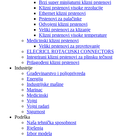
Brzi super minijaturni klizni prstenovi
Klizni prstenovi visoke rezolucije
Ethernet klizni prstenovi
Prstenovi za palačinke
Odvojeni klizni prstenovi
Veliki prstenovi za klizanje
Klizni prstenovi visoke temperature
Medicinski klizni prstenovi
Veliki prstenovi za provrtovanje
ELECRICL ROTACIJSKI CONNECTORS
Integrirani klizni prstenovi za plinsku tečnost
Prilagođeni klizni prstenovi
Industrije
Građevinarstvo i poljoprivreda
Energija
Industrijske mašine
Marinac
Medicinski
Vojni
Vojni radari
Sigurnost
Podrška
Naša tehnička sposobnost
Rješenja
Izbor modela