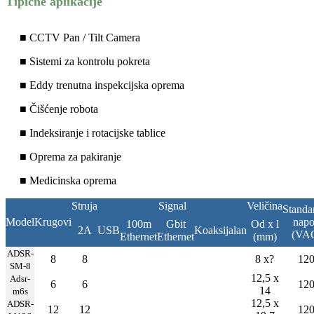
Tipične aplikacije
■ CCTV Pan / Tilt Camera
■ Sistemi za kontrolu pokreta
■ Eddy trenutna inspekcijska oprema
■ Čišćenje robota
■ Indeksiranje i rotacijske tablice
■ Oprema za pakiranje
■ Medicinska oprema
Struja
Signal
Veličina
Standa
Model
Krugovi
nap
100m
Gbit
Od x l
2A
USB
Koaksijalan
(VA
Ethernet
Ethernet
(mm)
ADSR-
8
8
8 x?
12
SM-8
12,5 x
Adsr-
6
6
12
14
m6s
12,5 x
ADSR-
12
12
12