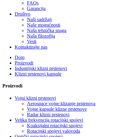
FAQs
Garancija
Društvo
Naši sadržaji
Naše mogućnosti
Naša tehnička snaga
Naša filozofija
Vesti
Kontaktirajte nas
Dom
Proizvodi
Industrijski klizni prstenovi
Klizni prstenovi kapsule
Proizvodi
Vojni klizni prstenovi
Aerospace vojne klizanje prstenova
Vojne kapsule klizne prstenove
Radar klizni prstenovi
Velika frekvencija rotacijski spojevi
Koaksijalni rotacijski spojevi
Rotacijski spojevi valovoda
Optički rotacijski spojevi