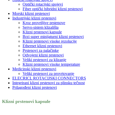
Optički rotacijski spojevi
Fiber optički hibridni klizni prstenovi
Morski klizni prstenovi
Industrijski klizni prstenovi
Kroz provrtljive prstenove
Servo-sistem klizališta
Klizni prstenovi kapsule
Brzi super minijaturni klizni prstenovi
Klizni prstenovi visoke rezolucije
Ethernet klizni prstenovi
Prstenovi za palačinke
Odvojeni klizni prstenovi
Veliki prstenovi za klizanje
Klizni prstenovi visoke temperature
Medicinski klizni prstenovi
Veliki prstenovi za provrtovanje
ELECRICL ROTACIJSKI CONNECTORS
Integrirani klizni prstenovi za plinsku tečnost
Prilagođeni klizni prstenovi
Klizni prstenovi kapsule