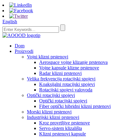
English
Dom
Proizvodi
Vojni klizni prstenovi
Aerospace vojne klizanje prstenova
Vojne kapsule klizne prstenove
Radar klizni prstenovi
Velika frekvencija rotacijski spojevi
Koaksijalni rotacijski spojevi
Rotacijski spojevi valovoda
Optički rotacijski spojevi
Optički rotacijski spojevi
Fiber optički hibridni klizni prstenovi
Morski klizni prstenovi
Industrijski klizni prstenovi
Kroz provrtljive prstenove
Servo-sistem klizališta
Klizni prstenovi kapsule