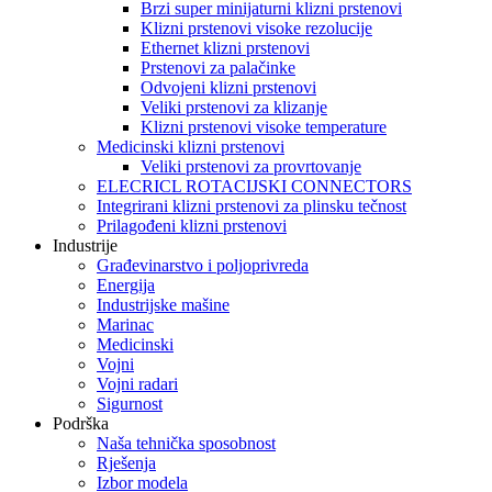
Brzi super minijaturni klizni prstenovi
Klizni prstenovi visoke rezolucije
Ethernet klizni prstenovi
Prstenovi za palačinke
Odvojeni klizni prstenovi
Veliki prstenovi za klizanje
Klizni prstenovi visoke temperature
Medicinski klizni prstenovi
Veliki prstenovi za provrtovanje
ELECRICL ROTACIJSKI CONNECTORS
Integrirani klizni prstenovi za plinsku tečnost
Prilagođeni klizni prstenovi
Industrije
Građevinarstvo i poljoprivreda
Energija
Industrijske mašine
Marinac
Medicinski
Vojni
Vojni radari
Sigurnost
Podrška
Naša tehnička sposobnost
Rješenja
Izbor modela