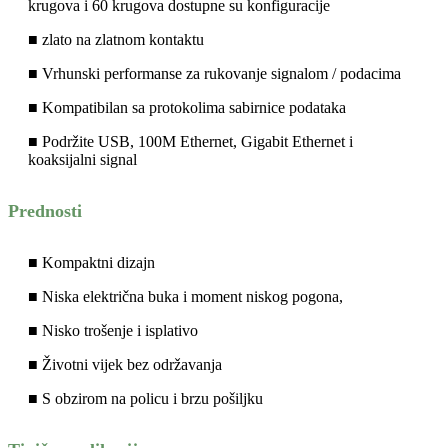
krugova i 60 krugova dostupne su konfiguracije
■ zlato na zlatnom kontaktu
■ Vrhunski performanse za rukovanje signalom / podacima
■ Kompatibilan sa protokolima sabirnice podataka
■ Podržite USB, 100M Ethernet, Gigabit Ethernet i
koaksijalni signal
Prednosti
■ Kompaktni dizajn
■ Niska električna buka i moment niskog pogona,
■ Nisko trošenje i isplativo
■ Životni vijek bez održavanja
■ S obzirom na policu i brzu pošiljku