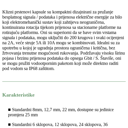
Klizni prstenovi kapsule su kompaktni dizajnirani za pružanje
besplatnog signala / podataka i prijenosa električne energije za bilo
koji elektromehanički sustav koji zahtijeva neograničena,
kontinuirana rotacija tijekom prijenosa sa stacionarne platforme na
rotirajuću platformu. Oni su superiorni da se bave svim vrstama
signala i podataka, mogu uključiti do 200 krugova i svaki ocijenjeni
na 2A, veće struje 5A ili 10A mogu se kombinovati. Idealni su za
upotrebu u kojoj je ugradnja prostora ograničena i kritična, bez
žrtvovanja trenutne mogućnosti rukovanja. Podržavaju visoku širinu
pojasa i brzinu prijenosa podataka do opsega Gbit / S. Štaviše, oni
se mogu pružiti vodootpornim paketom koji može direktno raditi
pod vodom sa IP68 zaštitom.
Karakteristike
■ Standardni 8mm, 12,7 mm, 22 mm, dostupne su jedinice
promjera 25 mm
■ Standardni 6 sklopova, 12 sklopova, 24 sklopova, 36