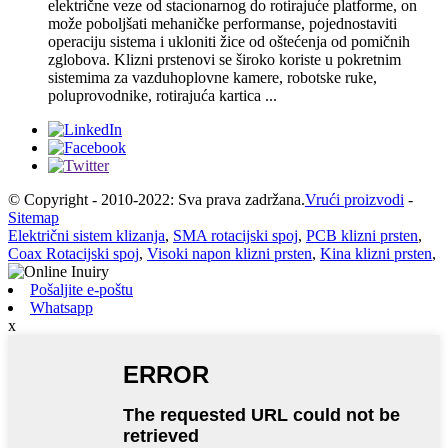
električne veze od stacionarnog do rotirajuće platforme, on
može poboljšati mehaničke performanse, pojednostaviti
operaciju sistema i ukloniti žice od oštećenja od pomičnih
zglobova. Klizni prstenovi se široko koriste u pokretnim
sistemima za vazduhoplovne kamere, robotske ruke,
poluprovodnike, rotirajuća kartica ...
© Copyright - 2010-2022: Sva prava zadržana.
Vrući proizvodi
-
Sitemap
Električni sistem klizanja
,
SMA rotacijski spoj
,
PCB klizni prsten
,
Coax Rotacijski spoj
,
Visoki napon klizni prsten
,
Kina klizni prsten
,
Pošaljite e-poštu
Whatsapp
x