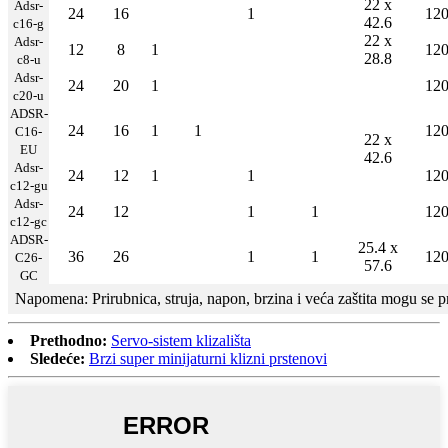
22 x
Adsr-
24
16
1
12
42.6
c16-g
22 x
Adsr-
12
8
1
12
28.8
c8-u
Adsr-
24
20
1
12
c20-u
ADSR-
24
16
1
1
12
C16-
22 x
EU
42.6
Adsr-
24
12
1
1
12
c12-gu
Adsr-
24
12
1
1
12
c12-gc
ADSR-
25.4 x
36
26
1
1
12
C26-
57.6
GC
Napomena: Prirubnica, struja, napon, brzina i veća zaštita mogu se pr
Prethodno:
Servo-sistem klizališta
Sledeće:
Brzi super minijaturni klizni prstenovi