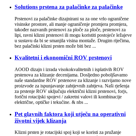
Solutions prstena za palačinke za palačinke
Prstenovi za palačinke dizajnirani su za one vrlo ograničene
visinske prostore, ali manje ograničenje promjera promjera,
također nazvanih prstenovi za ploče za ploče, prstenovi za
lipi, ravni klizni prstenovi ili mogu koristiti postojeće ležajeve
u sustavu da bi se smanjila visina montaže. Drugim riječima,
bez palačinki klizni prsten može biti bez ...
Kvalitetni i ekonomični ROV prstenovi
AOOD dizajn i izrada visokokvalitetnih i isplativih ROV
prstenova za klizanje decenijama. Dosljedno poboljšavamo
naše standardne ROV prstenove za klizanje i razvijamo nove
proizvode za ispunjavanje zahtjevnih zahtjeva. Naši rješenja
za prstenje ROV uključuju električni klizni prstenovi, forjs,
forični rotacijski spojevi / zakretni valovi ili kombinacije
električne, optičke i tekućine. & nbs ...
Pet glavnih faktora koji utječu na operativni
životni vijek klizanja
Klizni prsten je rotacijski spoj koji se koristi za pružanje