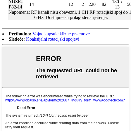
ADSR-
180 x
14
12
2
220
82
5
P82-14
13
Napomena: RF kanali nisu obavezni, 1 CH RF rotacijski spoj do 
GHz. Dostupne su prilagođena rješenja.
Prethodno:
Vojne kapsule klizne prstenove
Sledeće:
Koaksijalni rotacijski spojevi