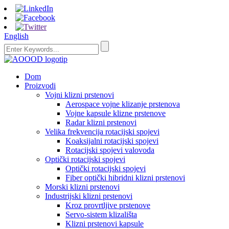
English
Dom
Proizvodi
Vojni klizni prstenovi
Aerospace vojne klizanje prstenova
Vojne kapsule klizne prstenove
Radar klizni prstenovi
Velika frekvencija rotacijski spojevi
Koaksijalni rotacijski spojevi
Rotacijski spojevi valovoda
Optički rotacijski spojevi
Optički rotacijski spojevi
Fiber optički hibridni klizni prstenovi
Morski klizni prstenovi
Industrijski klizni prstenovi
Kroz provrtljive prstenove
Servo-sistem klizališta
Klizni prstenovi kapsule