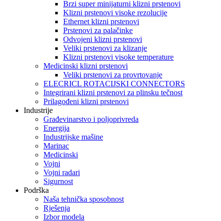
Brzi super minijaturni klizni prstenovi
Klizni prstenovi visoke rezolucije
Ethernet klizni prstenovi
Prstenovi za palačinke
Odvojeni klizni prstenovi
Veliki prstenovi za klizanje
Klizni prstenovi visoke temperature
Medicinski klizni prstenovi
Veliki prstenovi za provrtovanje
ELECRICL ROTACIJSKI CONNECTORS
Integrirani klizni prstenovi za plinsku tečnost
Prilagođeni klizni prstenovi
Industrije
Građevinarstvo i poljoprivreda
Energija
Industrijske mašine
Marinac
Medicinski
Vojni
Vojni radari
Sigurnost
Podrška
Naša tehnička sposobnost
Rješenja
Izbor modela