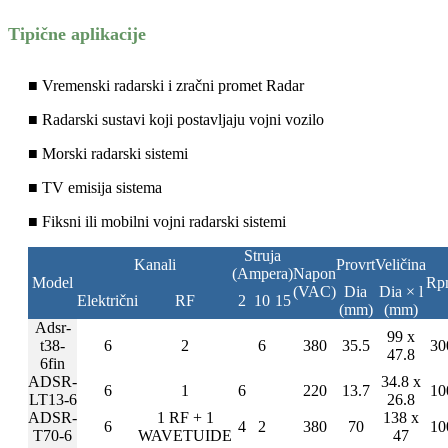
Tipične aplikacije
■ Vremenski radarski i zračni promet Radar
■ Radarski sustavi koji postavljaju vojni vozilo
■ Morski radarski sistemi
■ TV emisija sistema
■ Fiksni ili mobilni vojni radarski sistemi
Struja
Kanali
Provrt
Veličina
(Ampera)
Napon
Model
Rp
(VAC)
Dia
Dia × l
Električni
RF
2
10
15
(mm)
(mm)
Adsr-
99 x
t38-
6
2
6
380
35.5
30
47.8
6fin
ADSR-
34.8 x
6
1
6
220
13.7
10
LT13-6
26.8
ADSR-
1 RF + 1
138 x
6
4
2
380
70
10
T70-6
WAVETUIDE
47