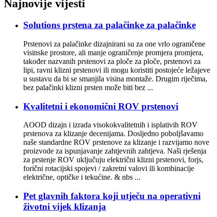
Najnovije vijesti
Solutions prstena za palačinke za palačinke
Prstenovi za palačinke dizajnirani su za one vrlo ograničene
visinske prostore, ali manje ograničenje promjera promjera,
također nazvanih prstenovi za ploče za ploče, prstenovi za
lipi, ravni klizni prstenovi ili mogu koristiti postojeće ležajeve
u sustavu da bi se smanjila visina montaže. Drugim riječima,
bez palačinki klizni prsten može biti bez ...
Kvalitetni i ekonomični ROV prstenovi
AOOD dizajn i izrada visokokvalitetnih i isplativih ROV
prstenova za klizanje decenijama. Dosljedno poboljšavamo
naše standardne ROV prstenove za klizanje i razvijamo nove
proizvode za ispunjavanje zahtjevnih zahtjeva. Naši rješenja
za prstenje ROV uključuju električni klizni prstenovi, forjs,
forični rotacijski spojevi / zakretni valovi ili kombinacije
električne, optičke i tekućine. & nbs ...
Pet glavnih faktora koji utječu na operativni
životni vijek klizanja