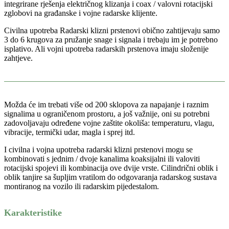
integrirane rješenja električnog klizanja i coax / valovni rotacijski
zglobovi na građanske i vojne radarske klijente.
Civilna upotreba Radarski klizni prstenovi obično zahtijevaju samo
3 do 6 krugova za pružanje snage i signala i trebaju im je potrebno
isplativo. Ali vojni upotreba radarskih prstenova imaju složenije
zahtjeve.
Možda će im trebati više od 200 sklopova za napajanje i raznim
signalima u ograničenom prostoru, a još važnije, oni su potrebni
zadovoljavaju određene vojne zaštite okoliša: temperaturu, vlagu,
vibracije, termički udar, magla i sprej itd.
I civilna i vojna upotreba radarski klizni prstenovi mogu se
kombinovati s jednim / dvoje kanalima koaksijalni ili valoviti
rotacijski spojevi ili kombinacija ove dvije vrste. Cilindrični oblik i
oblik tanjire sa šupljim vratilom do odgovaranja radarskog sustava
montiranog na vozilo ili radarskim pijedestalom.
Karakteristike