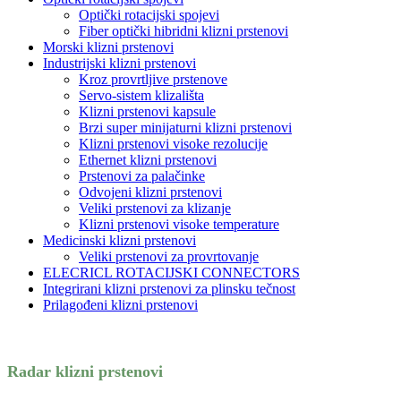
Optički rotacijski spojevi
Fiber optički hibridni klizni prstenovi
Morski klizni prstenovi
Industrijski klizni prstenovi
Kroz provrtljive prstenove
Servo-sistem klizališta
Klizni prstenovi kapsule
Brzi super minijaturni klizni prstenovi
Klizni prstenovi visoke rezolucije
Ethernet klizni prstenovi
Prstenovi za palačinke
Odvojeni klizni prstenovi
Veliki prstenovi za klizanje
Klizni prstenovi visoke temperature
Medicinski klizni prstenovi
Veliki prstenovi za provrtovanje
ELECRICL ROTACIJSKI CONNECTORS
Integrirani klizni prstenovi za plinsku tečnost
Prilagođeni klizni prstenovi
Radar klizni prstenovi