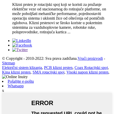
Klizni prsten je rotacijski spoj koji se koristi za pružanje
električne veze od stacionarnog do rotirajuće platforme, on
može poboljšati mehaničke performanse, pojednostaviti
operaciju sistema i ukloniti žice od oštećenja od pomičnih
zglobova. Klizni prstenovi se široko koriste u pokretnim
sistemima za vazduhoplovne kamere, robotske ruke,
poluprovodnike, rotirajuća kartica ...
© Copyright - 2010-2022: Sva prava zadržana.
Vrući proizvodi
-
Sitemap
Električni sistem klizanja
,
PCB klizni prsten
,
Coax Rotacijski spoj
,
Kina klizni prsten
,
SMA rotacijski spoj
,
Visoki napon klizni prsten
,
Pošaljite e-poštu
Whatsapp
x