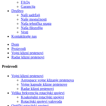
FAQs
Garancija
Društvo
Naši sadržaji
Naše mogućnosti
Naša tehnička snaga
Naša filozofija
Vesti
Kontaktirajte nas
Dom
Proizvodi
Vojni klizni prstenovi
Radar klizni prstenovi
Proizvodi
Vojni klizni prstenovi
Aerospace vojne klizanje prstenova
Vojne kapsule klizne prstenove
Radar klizni prstenovi
Velika frekvencija rotacijski spojevi
Koaksijalni rotacijski spojevi
Rotacijski spojevi valovoda
Optički rotacijski spojevi